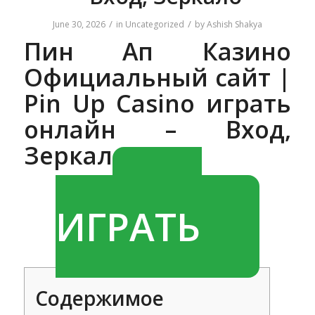
/
/
June 30, 2026
in
Uncategorized
by
Ashish Shakya
Пин Ап Казино
Официальный сайт |
Pin Up Casino играть
онлайн – Вход,
Зеркало
▶️
ИГРАТЬ
Содержимое