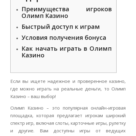
Преимущества игроков
Олимп Казино
Быстрый доступ к играм
Условия получения бонуса
Как начать играть в Олимп
Казино
Если вы ищете надежное и проверенное казино,
где можно играть на реальные деньги, то Олимп
Казино – ваш выбор!
Олимп Казино – это популярная онлайн-игровая
площадка, которая предлагает игрокам широкий
спектр игр, включая слоты, карточные игры, рулетку
и другие. Вам доступны игры от ведущих