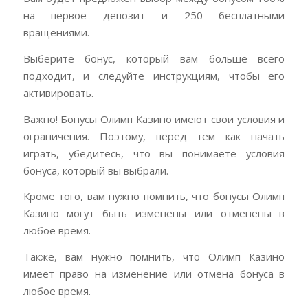
на первое депозит и 250 бесплатными
вращениями.
Выберите бонус, который вам больше всего
подходит, и следуйте инструкциям, чтобы его
активировать.
Важно! Бонусы Олимп Казино имеют свои условия и
ограничения. Поэтому, перед тем как начать
играть, убедитесь, что вы понимаете условия
бонуса, который вы выбрали.
Кроме того, вам нужно помнить, что бонусы Олимп
Казино могут быть изменены или отменены в
любое время.
Также, вам нужно помнить, что Олимп Казино
имеет право на изменение или отмена бонуса в
любое время.