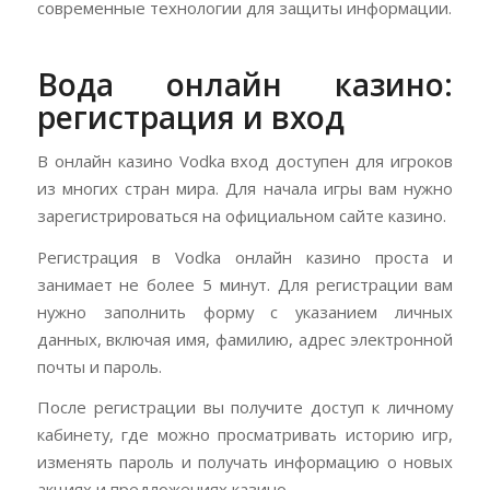
современные технологии для защиты информации.
Вода онлайн казино:
регистрация и вход
В онлайн казино Vodka вход доступен для игроков
из многих стран мира. Для начала игры вам нужно
зарегистрироваться на официальном сайте казино.
Регистрация в Vodka онлайн казино проста и
занимает не более 5 минут. Для регистрации вам
нужно заполнить форму с указанием личных
данных, включая имя, фамилию, адрес электронной
почты и пароль.
После регистрации вы получите доступ к личному
кабинету, где можно просматривать историю игр,
изменять пароль и получать информацию о новых
акциях и предложениях казино.