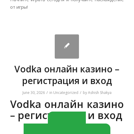
от игры!
Vodka онлайн казино –
регистрация и вход
/
/
June 30, 2026
in
Uncategorized
by
Ashish Shakya
Vodka онлайн казино
– регистрация и вход
▶️