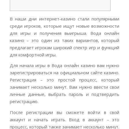
В наши дни интернет-казино стали популярными
среди игроков, которые ищут новые возможности
для игры и получения выигрыша. Вода онлайн
казино – это один из таких вариантов, который
предлагает игрокам широкий спектр игр и функций
для комфортной игры.
Для начала игры в Вода онлайн казино вам нужно
зарегистрироваться на официальном сайте казино.
Регистрация – это простой процесс, который
занимает несколько минут. Вам нужно ввести свои
личные данные, выбрать пароль и подтвердить
регистрацию.
После регистрации вы сможете войти в свой
аккаунт и начать играть. Вход в аккаунт – это
процесс, который также занимает несколько минут.