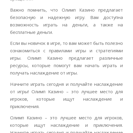
Важно помнить, что Олимп Казино предлагает
безопасную и надежную игру. Вам доступна
возможность играть на деньги, а также на
бесплатные деньги.
Если вы новичок в игре, то вам может быть полезно
ознакомиться с правилами игры и стратегиями
игры. Олимп Казино предлагает различные
ресурсы, которые помогут вам начать играть и
получать наслаждение от игры.
Начните играть сегодня и получайте наслаждение
от игры! Олимп Казино – это лучшее место для
игроков, которые ищут наслаждение и
приключения.
Олимп Казино – это лучшее место для игроков,
которые ищут наслаждение и приключения.
Начните играть сегодня и получайте наслаждение