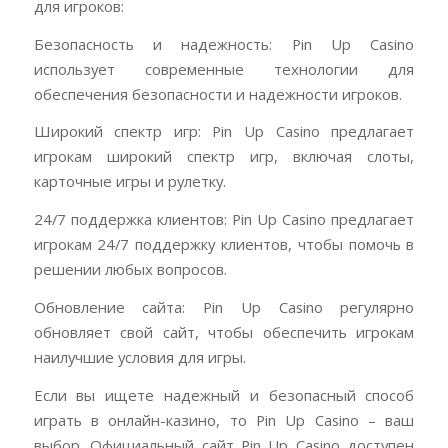
для игроков:
Безопасность и надежность: Pin Up Casino
использует современные технологии для
обеспечения безопасности и надежности игроков.
Широкий спектр игр: Pin Up Casino предлагает
игрокам широкий спектр игр, включая слоты,
карточные игры и рулетку.
24/7 поддержка клиентов: Pin Up Casino предлагает
игрокам 24/7 поддержку клиентов, чтобы помочь в
решении любых вопросов.
Обновление сайта: Pin Up Casino регулярно
обновляет свой сайт, чтобы обеспечить игрокам
наилучшие условия для игры.
Если вы ищете надежный и безопасный способ
играть в онлайн-казино, то Pin Up Casino – ваш
выбор. Официальный сайт Pin Up Casino доступен