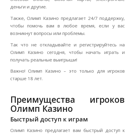
деньги и другие.
Также, Олимп Казино предлагает 24/7 поддержку,
чтобы помочь вам в любое время, если у вас
возникнут вопросы или проблемы.
Так что не откладывайте и регистрируйтесь на
Олимп Казино сегодня, чтобы начать играть и
получать реальные выигрыши!
Важно! Олимп Казино – это только для игроков
старше 18 лет.
Преимущества игроков
Олимп Казино
Быстрый доступ к играм
Олимп Казино предлагает вам быстрый доступ к